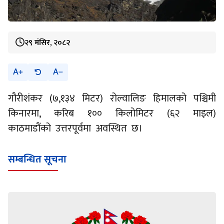
२९ मंसिर, २०८२
A
A
गौरीशंकर (७,१३४ मिटर) रोल्वालिङ हिमालको पश्चिमी
किनारमा, करिब १०० किलोमिटर (६२ माइल)
काठमाडौंको उत्तरपूर्वमा अवस्थित छ।
सम्बन्धित सूचना