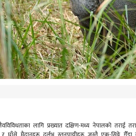
 जैवविविधताका लागि प्रख्यात दक्षिण-मध्य नेपालको तराई तराईम
घाँसे मैदानहरू दुर्लभ स्तनपायीहरू जस्तै एक-सिङ्गे गैँड