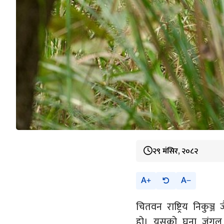
२९ मंसिर, २०८२
A
A
चितवन राष्ट्रिय निकुञ्ज
हो। यसको घना जंगल र 